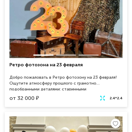
Ретро фотозона на 23 февраля
Добро пожаловать в Ретро фотозону на 23 февраля!
Ощутите атмосферу прошлого с грамотно
подобранными деталями: старинными
фотоаппаратами, военными атрибутами и винтажными
от
32 000
₽
2.4*2.4
реквизитами. Удивите гостей яркими и незабываемыми
снимками в ретро-стиле! Здесь каждый сможет стать
настоящим героем военных лет и создать уникальную
атмосферу. Будьте частью истории и запечатлёйте
свое присутствие в Ретро фотозоне на 23 февраля!