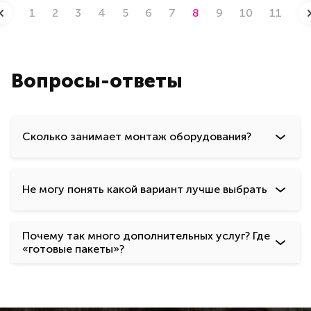
адаптации под любой интерьер и тематику. Сделайте
1
2
3
4
5
6
7
8
9
10
11
ваш праздник особенным и оставьте яркие
воспоминания у гостей с нашей арендой Фотозоны
Воздушный Шар.
Вопросы-ответы
Сколько занимает монтаж оборудования?
Не могу понять какой вариант лучше выбрать
Почему так много дополнительных услуг? Где
«готовые пакеты»?