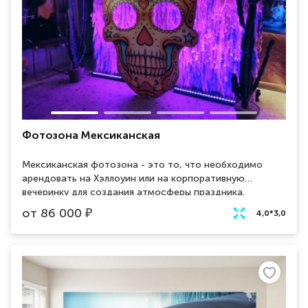
Фотозона Мексиканская
Мексиканская фотозона - это то, что необходимо
арендовать на Хэллоуин или на корпоративную
вечеринку для создания атмосферы праздника.
Фотозона состоит из черепа Калавера - символом
от
86 000
₽
4,0*3,0
Дня мертвых в Мексике. Яркий и насыщенный череп
станет отличной локацией для фото ваших гостей.