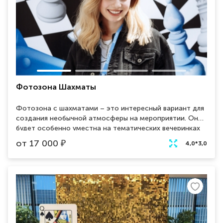
Фотозона Шахматы
Фотозона с шахматами – это интересный вариант для
создания необычной атмосферы на мероприятии. Она
будет особенно уместна на тематических вечеринках
или турнирах по шахматам. Для создания такой
от
17 000
₽
4,0*3,0
фотозоны используются большие фигуры шахмат и
доску, а также можно декорировать ее
соответствующим образом. Например, можно
добавить зеленые растения или цветы, чтобы создать
ассоциацию с парком или садом. Также можно
использовать различные световые эффекты для
создания интересных фотографий.