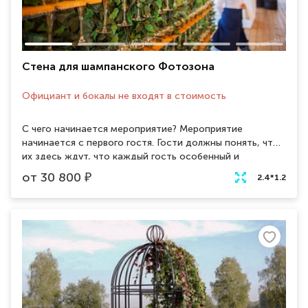
Стена для шампанского Фотозона
Официант и бокалы не входят в стоимость
С чего начинается мероприятие? Мероприятие
начинается с первого гостя. Гости должны понять, что
их здесь ждут, что каждый гость особенный и
любимый. Стена с шампанским - яркое и оригинальное
от
30 800
₽
2.4*1.2
решение для встречи гостей на торжестве! Фотозона
из шампанского сочетает в себе зону приветствия, так
называемую "welcome zone", и зону для создания
стильных фотографий. Данную фотозону можно
установить, как на улице, так и в помещение, при
желании украсить декором или воздушными шарами.