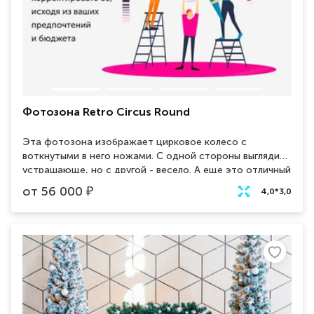
Фотозона Retro Circus Round
Эта фотозона изображает цирковое колесо с
воткнутыми в него ножами. С одной стороны выглядит
устрашающе, но с другой - весело. А еще это отличный
способ привлечь внимание и порадовать гостей. Не
от
56 000
₽
4,0*3,0
стоит бояться, что ножи, воткнутые в колесо, могут
поранить гостей. Они достаточно тонкие и
безопасные. Также, если вы решите использовать
такую фотозону на свадьбе, то можете смело
приглашать на неё фотографов, которые
специализируются на фотозонной съёмке.