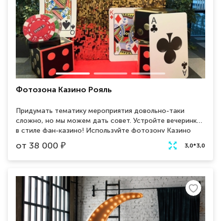
Фотозона Казино Рояль
Придумать тематику мероприятия довольно-таки
сложно, но мы можем дать совет. Устройте вечеринку
в стиле фан-казино! Используйте фотозону Казино
Рояль для полного погружения гостей в суть
от
38 000
₽
3,0*3,0
мероприятия. Локация для фото с большими
игральными кубиками, картами и фишками - это весело.
А фон из золотых пайеток лишь дополнит образ азарта
и богатства данной фотозоны.