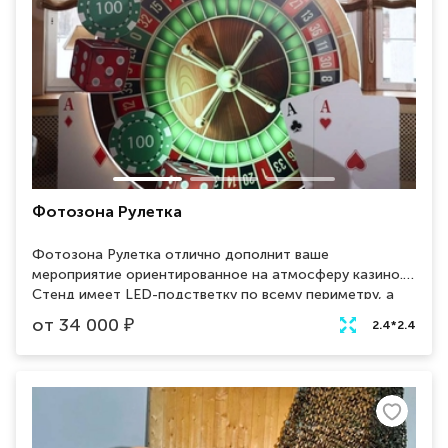
Фотозона Рулетка
Фотозона Рулетка отлично дополнит ваше
мероприятие ориентированное на атмосферу казино.
Стенд имеет LED-подстветку по всему периметру, а
также изображения больших игральных карт и кубиков.
от
34 000
₽
2.4*2.4
Гости определенно заинтересуются данной
декорацией на вашей вечеринке и не захотят пройти
мимо, не сделав парочку фотографий на память!