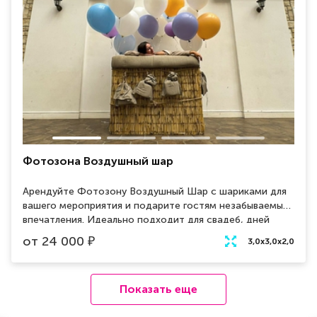
Фотозона Воздушный шар
Арендуйте Фотозону Воздушный Шар с шариками для
вашего мероприятия и подарите гостям незабываемые
впечатления. Идеально подходит для свадеб, дней
рождений, корпоративов и других праздников. Яркий и
от
24 000
₽
3,0x3,0x2,0
красочный воздушный шар, наполненный множеством
шариков, станет главным украшением и фоном для
фотосессий. Профессионально оформленная
Показать еще
фотозона привлечет внимание и создаст атмосферу
радости и веселья. Удобная установка и возможность