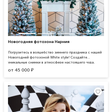
Новогодняя фотозона Нарния
Погрузитесь в волшебство зимнего праздника с нашей
Новогодней фотозоной White style! Создайте
уникальные снимки в атмосфере настоящего чуда,
окруженные сиянием белоснежных гирлянд. Отличное
от
45 000
₽
место для отпускных снимков и уютных семейных
фотографий. Наша удобная и стильная фотозона
гарантирует яркие воспоминания на долгие годы и
поднимет настроение всем вашим гостям. Не упустите
возможность добавить волшебства в ваше новогоднее
мероприятие с White style!