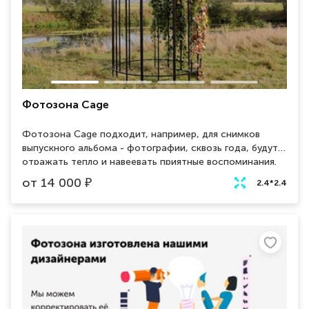
Фотозона Cage
Фотозона Cage подходит, например, для снимков
выпускного альбома - фотографии, сквозь года, будут
отражать тепло и навеевать приятные воспоминания.
Также можно устроить романтическую фотосессию
от
14 000
₽
2.4*2.4
на День Всех Влюбленных - подберите парные наряды и
проявите друг к другу нежность. Какой бы повод Вы не
выбрали - фотографии с металлической черной
решеткой, изящно оплетенной растениями, будут
прекрасны.