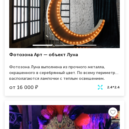
Фотозона Арт — объект Луна
Фотозона Луна выполнена из прочного металла,
окрашенного в серебрянный цвет. По всему периметру
располагаются лампочки с теплым освещением,
которые создают уютную атмосфера на мероприятии.
от
16 000
₽
2.4*2.4
Общий стиль объекта отлично сочетается с лофт
дизайном интерьера.