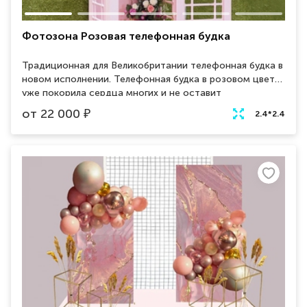
Фотозона Розовая телефонная будка
Традиционная для Великобритании телефонная будка в
новом исполнении. Телефонная будка в розовом цвете
уже покорила сердца многих и не оставит
равнодушным новых зрителей. Фотозона украшенная
от
22 000
₽
2.4*2.4
красивыми цветами будет идеальным элементом,
притягивающем взгляды, на вашем мероприятии.