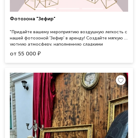
Фотозона "Зефир"
"Придайте вашему мероприятию воздушную легкость с
нашей фотозоной 'Зефир' в аренду! Создайте мягкую и
уютную атмосферу, наполненную сладкими
моментами радости и веселья. Оригинальный дизайн и
от
55 000
₽
нежные оттенки станут идеальным фоном для вашего
незабываемого события. Забронируйте сейчас и
создайте фотографии, которые будет приятно
вспоминать!