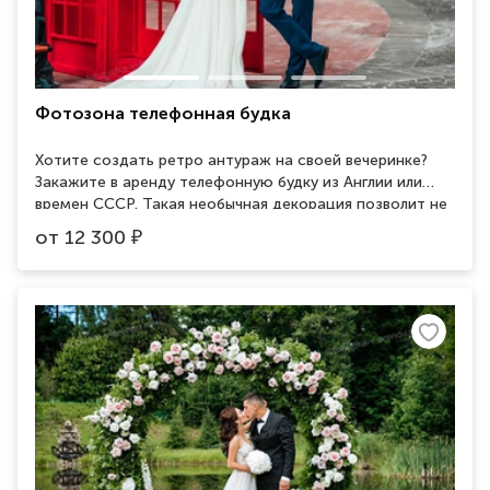
Фотозона телефонная будка
Хотите создать ретро антураж на своей вечеринке?
Закажите в аренду телефонную будку из Англии или
времен СССР. Такая необычная декорация позволит не
только оформить вечеринку в стиле ретро, но и
от
12 300
₽
устроить гостям неплохую зону для фотографий.