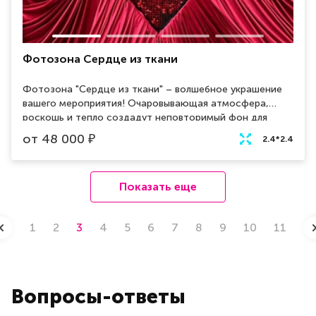
Фотозона Сердце из ткани
Фотозона "Сердце из ткани" – волшебное украшение
вашего мероприятия! Очаровывающая атмосфера,
роскошь и тепло создадут неповторимый фон для
ваших фотографий. Арендуйте эту уникальную
от
48 000
₽
2.4*2.4
декорацию и воплотите в жизнь свою мечту о
волшебном событии!
Показать еще
1
2
3
4
5
6
7
8
9
10
11
Вопросы-ответы