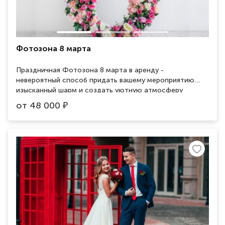
Фотозона 8 марта
Праздничная Фотозона 8 марта в аренду -
невероятный способ придать вашему мероприятию
изысканный шарм и создать уютную атмосферу
праздника. Украсьте пространство красочными
от
48 000
₽
элементами, отражающими весенний настрой, и
сделайте праздник незабываемым. Добавьте штрихи
веселья и радости с помощью фотозоны 8 марта в
аренду для неповторимых фотографий и теплых
воспоминаний.