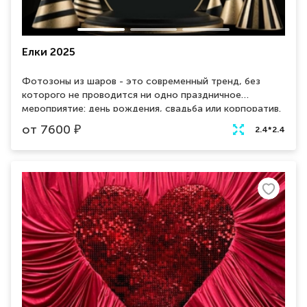
Елки 2025
Фотозоны из шаров - это современный тренд, без
которого не проводится ни одно праздничное
мероприятие: день рождения, свадьба или корпоратив.
Эффектная фотозона в стилистике Фортнайт,
от
7600
₽
2.4*2.4
полностью изготовленная из шаров, придется по душе
маленькому геймеру. Шары включают в себя все
атрибуты любимой игры: силуэты персонажей, название
игры, геймерские надписи.