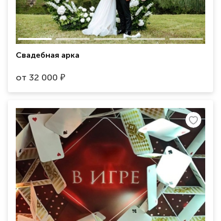
Свадебная арка
от
32 000
₽