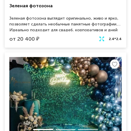
Зеленая фотозона
Зеленая фотозона выглядит оригинально, живо и ярко,
позволяет сделать необычные памятные фотографии.
Идеально подходит для свадеб, корпоративов и дней
рождений. К фотозоне вырезаем буквы и разные
от
20 400
₽
2.4*2.4
элементы, которые можно разместить на фоне
средней части.