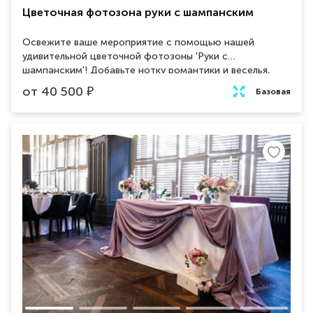
Цветочная фотозона руки с шампанским
Освежите ваше мероприятие с помощью нашей
удивительной цветочной фотозоны 'Руки с
шампанским'! Добавьте нотку романтики и веселья,
украшая свои фотографии свежими цветами и бокалом
от
40 500
₽
Базовая
шампанского. Создайте моменты волшебства и
запечатлейте незабываемые воспоминания с нашей
фотозоной!