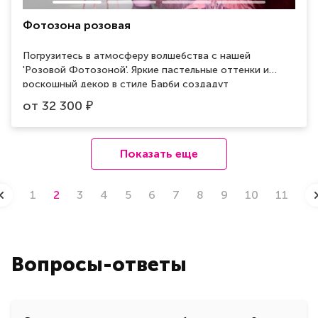
Фотозона розовая
Погрузитесь в атмосферу волшебства с нашей
'Розовой Фотозоной'. Яркие пастельные оттенки и
роскошный декор в стиле Барби создадут
неповторимую обстановку для ваших фотографий.
от
32 300
₽
Подарите себе и гостям опыт моды и роскоши в
уникальной розовой атмосфере.
Показать еще
1
2
3
4
5
6
7
8
9
10
11
Вопросы-ответы