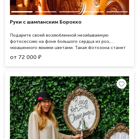
Руки с шампанским Борокко
Подарите своей возлюбленной незабываемую
фотосессию на фоне большого сердца из роз,
украшенного яркими цветами. Такая фотозона станет
идеальным подарком на 14 февраля, так же отлично
от
72 000
₽
подойдет для welcome зоны на свадьбу.