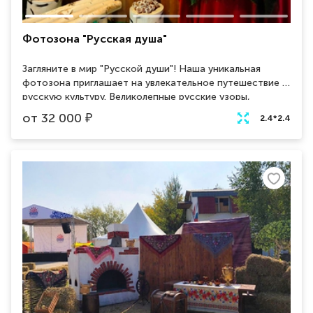
Фотозона "Русская душа"
Загляните в мир "Русской души"! Наша уникальная
фотозона приглашает на увлекательное путешествие в
русскую культуру. Великолепные русские узоры,
стилизованные арки, и аутентичные элементы создают
от
32 000
₽
2.4*2.4
атмосферу уюта и тепла. Арендуйте нашу фотозону
для мероприятий и удивьте гостей великолепием
русской эстетики. Станьте частью уникальных
моментов, запечатленных в этом великолепном уголке
России, который мы с удовольствием создадим для
вашего события. Погрузитесь в аутентичность и
красоту с фотозоной "Русская душа