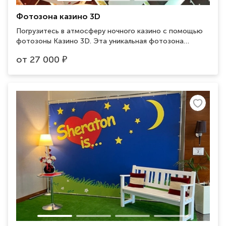
Фотозона казино 3D
Погрузитесь в атмосферу ночного казино с помощью
фотозоны Казино 3D. Эта уникальная фотозона
создаст иллюзию присутствия в настоящем казино и
от
27 000
₽
добавит стиль и азарт в ваши фотографии.