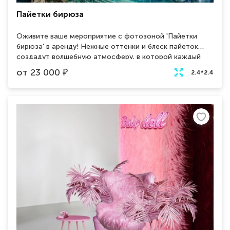
Пайетки бирюза
Оживите ваше мероприятие с фотозоной 'Пайетки
бирюза' в аренду! Нежные оттенки и блеск пайеток
создадут волшебную атмосферу, в которой каждый
кадр станет настоящим произведением искусства.
от
23 000
₽
2.4*2.4
Удивите гостей и создайте незабываемые
воспоминания. Забронируйте прямо сейчас!