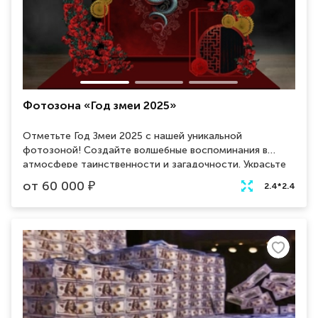
Фотозона «Год змеи 2025»
Отметьте Год Змеи 2025 с нашей уникальной
фотозоной! Создайте волшебные воспоминания в
атмосфере таинственности и загадочности. Украсьте
ваш праздник необычными и яркими фотографиями,
от
60 000
₽
2.4*2.4
запечатлев самые яркие моменты вашего праздника.
Забронируйте фотозону прямо сейчас и сделайте ваш
праздник незабываемым!