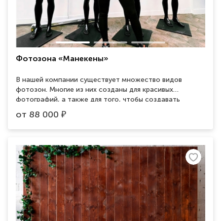
Фотозона «Манекены»
В нашей компании существует множество видов
фотозон. Многие из них созданы для красивых
фотографий, а также для того, чтобы создавать
романтические, веселые или мистические сцены.
от
88 000
₽
Фотозона «Манекены» идеально подойдет для
необычных креативных вечеринок и праздников. Ее
абстрактные конструкции выглядят стильно,
привлекают внимание и создают фантастический
футуристический декор окружающей обстановке.
Фотозона не останется незаметной и не оставит
равнодушными гостей любого мероприятия.