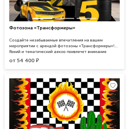
Фотозона «Трансформеры»
Создайте незабываемые впечатления на вашем
мероприятии с арендой фотозоны «Трансформеры»!
Яркий и тематический декор привлечет внимание
гостей любого возраста. Идеально подходит для
от
54 400
₽
детских праздников, корпоративов и других событий.
Захватывающие фотографии и море положительных
эмоций гарантированы. Арендуйте фотозону
«Трансформеры» и подарите своим гостям
незабываемое приключение!