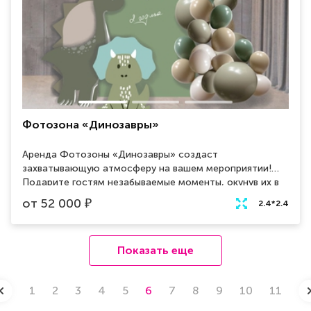
Фотозона «Динозавры»
Аренда Фотозоны «Динозавры» создаст
захватывающую атмосферу на вашем мероприятии!
Подарите гостям незабываемые моменты, окунув их в
мир динозавров. Наши яркие и реалистичные
от
52 000
₽
2.4*2.4
декорации привнесут веселье и волшебство в любое
событие, от детских праздников до корпоративных
вечеринок. Будьте уверены, ваше мероприятие станет
Показать еще
незабываемым благодаря Фотозоне «Динозавры».
1
2
3
4
5
6
7
8
9
10
11