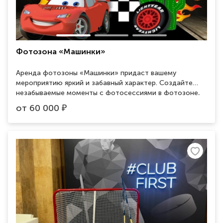
Фотозона «Машинки»
Аренда фотозоны «Машинки» придаст вашему
мероприятию яркий и забавный характер. Создайте
незабываемые моменты с фотосессиями в фотозоне,
которая включает в себя декорации и атрибуты,
от
60 000
₽
связанные с миром автомобилей и транспорта.
Подарите гостям возможность окунуться в атмосферу
детства и весело провести время в компании друзей и
семьи. С арендой фотозоны «Машинки» ваше
мероприятие станет запоминающимся и уникальным.
Обращайтесь к нам для организации яркой фотозоны и
незабываемых впечатлений!