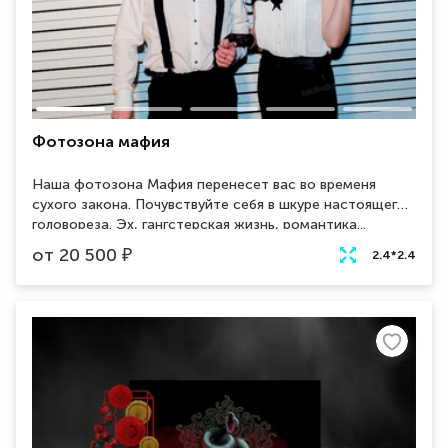
Фотозона мафия
Наша фотозона Мафия перенесет вас во временя
сухого закона. Почувствуйте себя в шкуре настоящего
головореза. Эх, гангстерская жизнь, романтика...
Разборки, погони, перестрелки, вкус виски и запах
от
20 500
₽
2.4*2.4
сигар, оружие и женщины. Именно эту атмосферу
передает данная фотозона. Идеальное решение для
тематических вечеринок в стиле мафия.