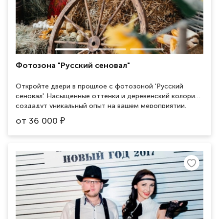
Фотозона "Русский сеновал"
Откройте двери в прошлое с фотозоной 'Русский
сеновал'. Насыщенные оттенки и деревенский колорит
создадут уникальный опыт на вашем мероприятии.
Арендуйте этот чарующий уголок, наполненный
от
36 000
₽
атмосферой старины и простоты. Роскошные детали,
деревенская аутентичность — залог незабываемых
фотографий. Позвольте гостям погрузиться в уют
сельской жизни и сохраните моменты в стиле 'Русский
сеновал'. Ваше событие станет неповторимым с этим
уникальным временным путеводителем в русскую
историю и традиции!