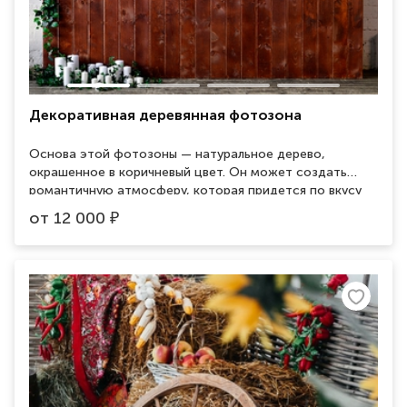
Декоративная деревянная фотозона
Основа этой фотозоны — натуральное дерево,
окрашенное в коричневый цвет. Он может создать
романтичную атмосферу, которая придется по вкусу
всем без исключения. Не менее эффектно будет
от
12 000
₽
смотреться эта фотозона с добавлением живых или
искусственных цветов. С помощью воображения
можно создать уникальную зону для фотосессий,
добавив столик, кресло или диван с книгой на полотно.
Эврика! У вас готова уникальная фотозона для
атмосферных снимков.