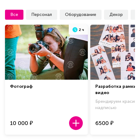
Все
Персонал
Оборудование
Декор
У
2 ч
Фотограф
Разработка рамки 
видео
Брендируем красиво
надписью
10 000
6500
₽
₽