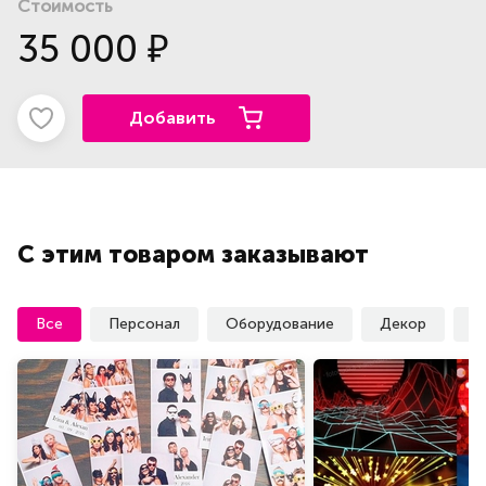
Стоимость
35 000
₽
Добавить
С этим товаром заказывают
Все
Персонал
Оборудование
Декор
У