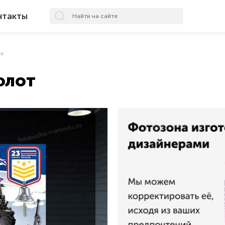
нтакты
от
флот