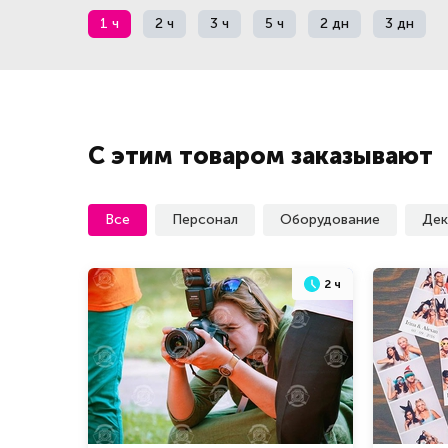
1 ч
2 ч
3 ч
5 ч
2 дн
3 дн
С этим товаром заказывают
Все
Персонал
Оборудование
Дек
2 ч