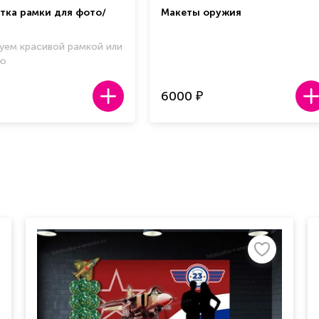
тка рамки для фото/
Макеты оружия
уем красивой рамкой или
ью
6000
₽