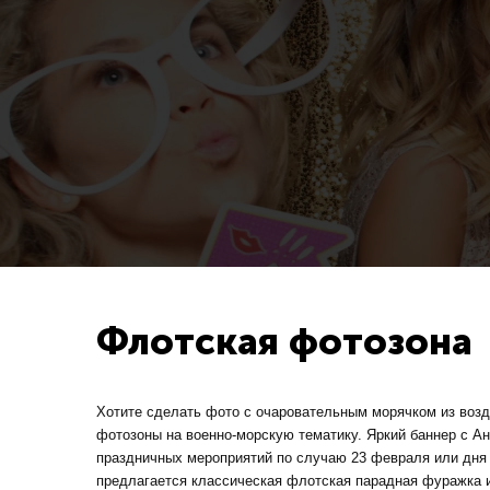
Флотская фотозона
Хотите сделать фото с очаровательным морячком из воз
фотозоны на военно-морскую тематику. Яркий баннер с 
праздничных мероприятий по случаю 23 февраля или дня
предлагается классическая флотская парадная фуражка 