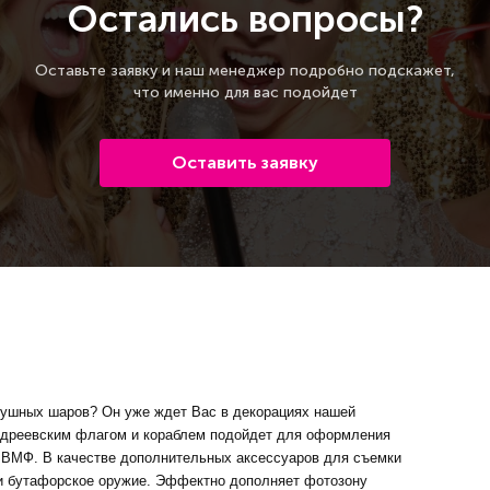
Остались вопросы?
Оставьте заявку и наш менеджер подробно подскажет,
что именно для вас подойдет
Оставить заявку
душных шаров? Он уже ждет Вас в декорациях нашей
Андреевским флагом и кораблем подойдет для оформления
 ВМФ. В качестве дополнительных аксессуаров для съемки
и бутафорское оружие. Эффектно дополняет фотозону