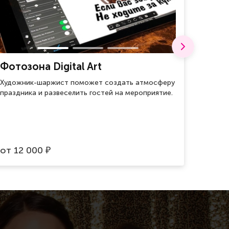
Фотозона Digital Art
Воен
Художник-шаржист поможет создать атмосферу
Для хр
праздника и развеселить гостей на мероприятие.
оберег
врагов.
от
12 000
от
59
₽