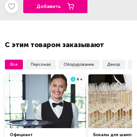
Добавить
С этим товаром заказывают
Все
Персонал
Оборудование
Декор
У
6 ч
Официант
Бокалы для шампан