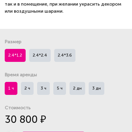
так и в помещение, при желании украсить декором
или воздушными шарами.
Размер
2.4*1.2
2.4*2.4
2.4*3.6
Время аренды
1 ч
2 ч
3 ч
5 ч
2 дн
3 дн
Стоимость
30 800
₽