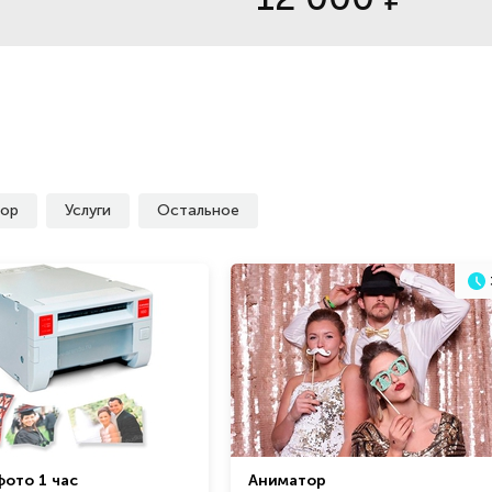
ор
Услуги
Остальное
фото 1 час
Аниматор