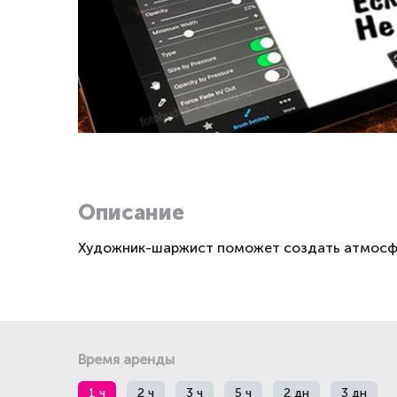
Описание
Художник-шаржист поможет создать атмосфер
Время аренды
1 ч
2 ч
3 ч
5 ч
2 дн
3 дн