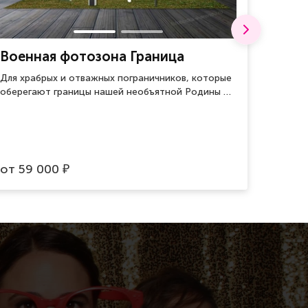
Военная фотозона Граница
Фото
Для храбрых и отважных пограничников, которые
Фотозо
оберегают границы нашей необъятной Родины от
покори
врагов.
моряко
востре
от
59 000
от
40
₽