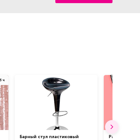
3 ч
Барный стул пластиковый
Разработка м