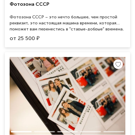
Фотозона СССР
Фотозона СССР – это нечто большее, чем простой
реквизит, это настоящая машина времени, которая
поможет вам перенестись в "старые-добрые" времена,
когда "было лучше". Прекрасно подойдет для
от
25 500
₽
тематической вечеринки в советском стиле, такая
необычная фотосессия запомнится гостям вашего
мероприятие на долгие годы. Декорируемая площадь 3
на 3м