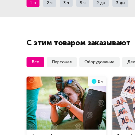
1 ч
2 ч
3 ч
5 ч
2 дн
3 дн
С этим товаром заказывают
Все
Персонал
Оборудование
Дек
2 ч