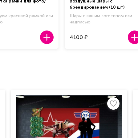
тка рамки для фото/
Воздушные шары с
брендированием (10 шт)
уем красивой рамкой или
Шары с вашим логотипом или
ью
надписью
4100
₽