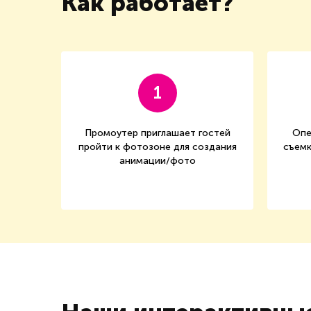
Как работает?
1
Промоутер приглашает гостей
Опе
пройти к фотозоне для создания
съемк
анимации/фото