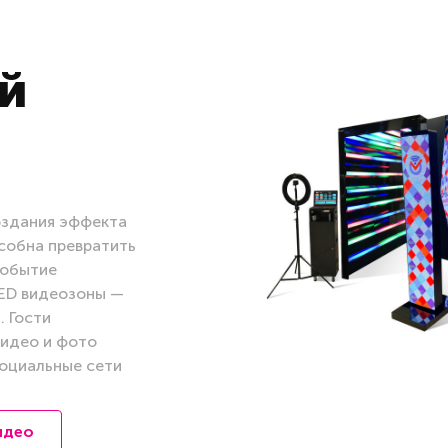
й
оздания эффекта
собна превратить
событие
LED видеозоны —
 Гости
видео и фото
социальные сети
идео