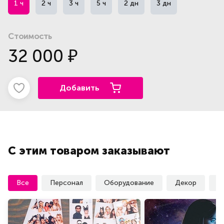
1 ч
2 ч
3 ч
5 ч
2 дн
3 дн
Стоимость
32 000
₽
Добавить
С этим товаром заказывают
Все
Персонал
Оборудование
Декор
У