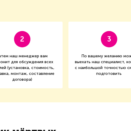
2
3
атем наш менеджер вам
По вашему желанию мо
онит для обсуждения всех
выехать наш специалист, к
лей (установка, стоимость,
с наибольшой точностью 
авка, монтаж, составление
подготовить
договора)