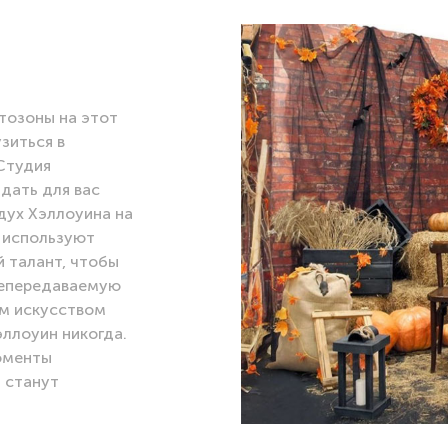
тозоны на этот
зиться в
Студия
дать для вас
дух Хэллоуина на
 используют
 талант, чтобы
непередаваемую
м искусством
эллоуин никогда.
оменты
 станут