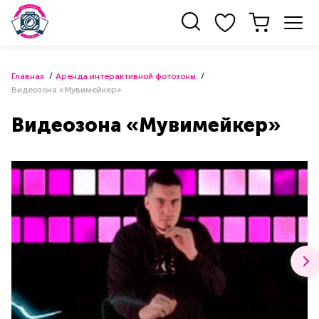
Главная
Аренда интерактивной фотозоны
Видеозона «Мувимейкер»
Видеозона «Мувимейкер»