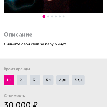
Описание
Снимите свой клип за пару минут
Время аренды
1 ч
2 ч
3 ч
5 ч
2 дн
3 дн
Стоимость
30 000
₽