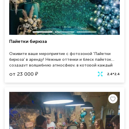
Пайетки бирюза
Оживите ваше мероприятие с фотозоной 'Пайетки
бирюза' в аренду! Нежные оттенки и блеск пайеток
создадут волшебную атмосферу, в которой каждый
кадр станет настоящим произведением искусства.
от
23 000
₽
2.4*2.4
Удивите гостей и создайте незабываемые
воспоминания. Забронируйте прямо сейчас!