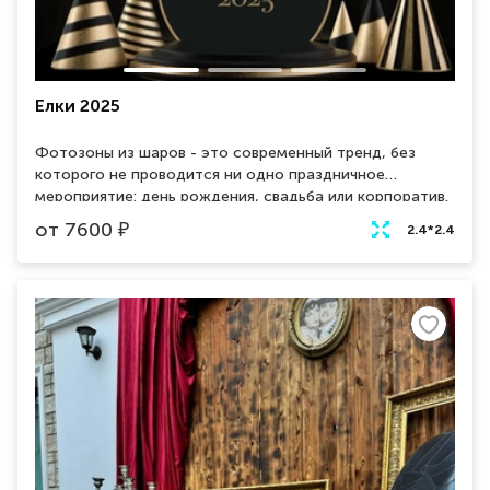
Елки 2025
Фотозоны из шаров - это современный тренд, без
которого не проводится ни одно праздничное
мероприятие: день рождения, свадьба или корпоратив.
Эффектная фотозона в стилистике Фортнайт,
от
7600
₽
2.4*2.4
полностью изготовленная из шаров, придется по душе
маленькому геймеру. Шары включают в себя все
атрибуты любимой игры: силуэты персонажей, название
игры, геймерские надписи.