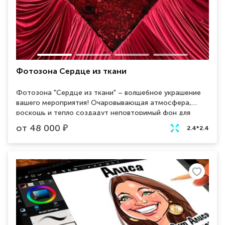
Фотозона Сердце из ткани
Фотозона "Сердце из ткани" – волшебное украшение
вашего мероприятия! Очаровывающая атмосфера,
роскошь и тепло создадут неповторимый фон для
ваших фотографий. Арендуйте эту уникальную
от
48 000
₽
2.4*2.4
декорацию и воплотите в жизнь свою мечту о
волшебном событии!