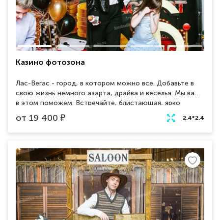
Казино фотозона
Лас-Вегас - город, в котором можно всe. Добавьте в
свою жизнь немного азарта, драйва и веселья. Мы вам
в этом поможем. Встречайте, блистающая, ярко
переливающаяся всеми оттенками, фотозона в стиле
от
19 400
₽
2.4*2.4
Лас-Вегас. Данная фотозона пользуется бешенной
популярностью, еще бы, кто может устоять перед
шиком и роскошью.