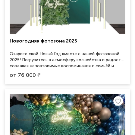
Новогодняя фотозона 2025
Озарите свой Новый Год вместе с нашей фотозоной
2025! Погрузитесь в атмосферу волшебства и радости,
создавая неповторимые воспоминания с семьёй и
друзьями. Украсьте свой праздник уникальными и
от
76 000
₽
яркими фотографиями, оставляя в памяти лишь самые
светлые и радостные моменты. Забронируйте нашу
фотозону уже сегодня и сделайте свой Новый Год
незабываемым!