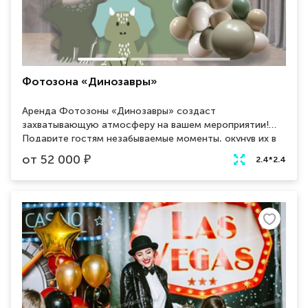
Фотозона «Динозавры»
Аренда Фотозоны «Динозавры» создаст
захватывающую атмосферу на вашем мероприятии!
Подарите гостям незабываемые моменты, окунув их в
мир динозавров. Наши яркие и реалистичные
от
52 000
₽
2.4*2.4
декорации привнесут веселье и волшебство в любое
событие, от детских праздников до корпоративных
вечеринок. Будьте уверены, ваше мероприятие станет
незабываемым благодаря Фотозоне «Динозавры».