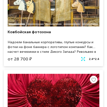
Ковбойская фотозона
Надоели банальные корпоративы, глупые конкурсы и
фотки на фоне баннера с логотипом компании? Как
насчет вечеринки в стиле Дикого Запада? Револьвер в
руку, шляпу на голову и вперед, шериф. Иииха!
от
28 700
₽
2.4*2.4