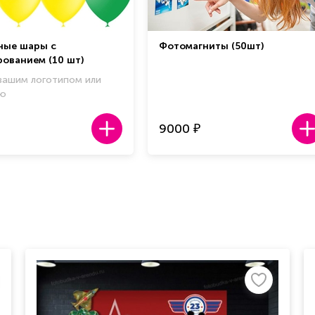
ные шары с
Фотомагниты (50шт)
ованием (10 шт)
вашим логотипом или
ью
9000
₽