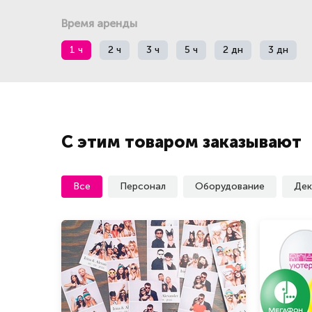
Время аренды
1 ч
2 ч
3 ч
5 ч
2 дн
3 дн
С этим товаром заказывают
Все
Персонал
Оборудование
Дек