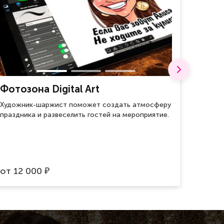
Фотозона Digital Art
Воен
Художник-шаржист поможет создать атмосферу
Для хр
праздника и развеселить гостей на мероприятие.
оберег
врагов.
от
12 000
от
59
₽