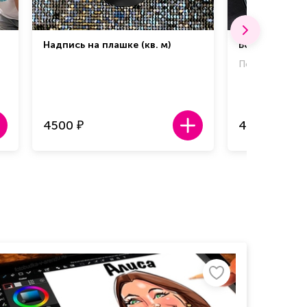
Надпись на плашке (кв. м)
Бокс "Бруске
Порции на 10 ч
4500
4600
₽
₽