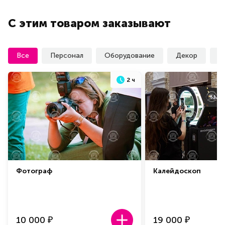
С этим товаром заказывают
Все
Персонал
Оборудование
Декор
У
2 ч
Фотограф
Калейдоскоп
10 000
19 000
₽
₽