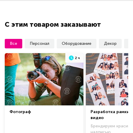
С этим товаром заказывают
Все
Персонал
Оборудование
Декор
У
2 ч
Фотограф
Разработка рамки 
видео
Брендируем красиво
надписью