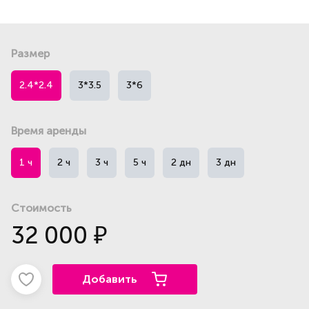
Размер
2.4*2.4
3*3.5
3*6
Время аренды
1 ч
2 ч
3 ч
5 ч
2 дн
3 дн
Стоимость
32 000
₽
Добавить