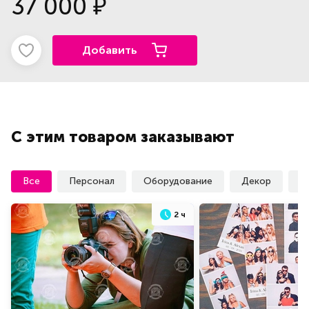
37 000
₽
Добавить
С этим товаром заказывают
Все
Персонал
Оборудование
Декор
У
2 ч