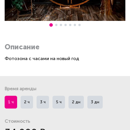
Описание
Фотозона с часами на новый год
Время аренды
1 ч
2 ч
3 ч
5 ч
2 дн
3 дн
Стоимость