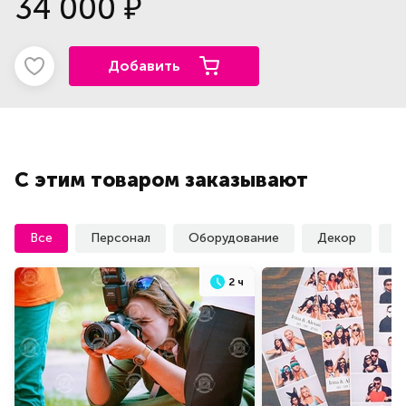
34 000
₽
Добавить
С этим товаром заказывают
Все
Персонал
Оборудование
Декор
У
2 ч