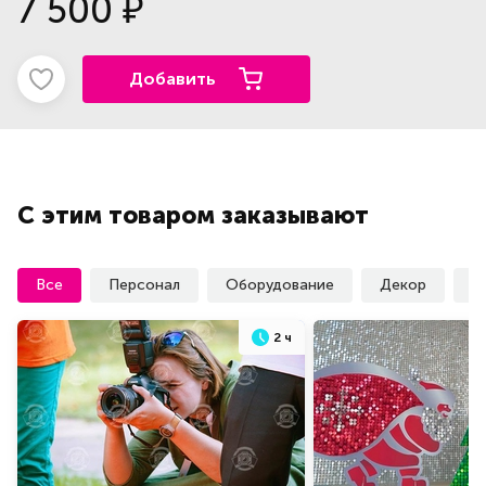
7 500
₽
Добавить
С этим товаром заказывают
Все
Персонал
Оборудование
Декор
У
2 ч