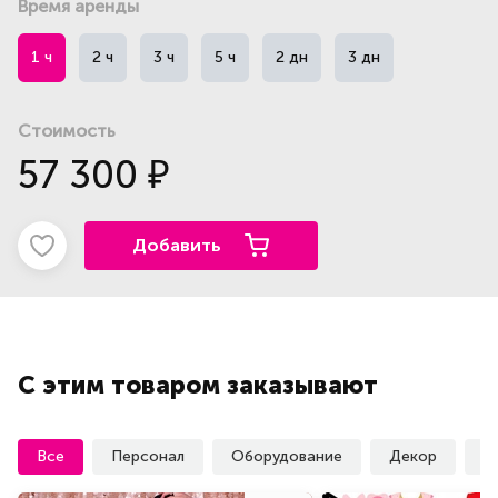
Время аренды
1 ч
2 ч
3 ч
5 ч
2 дн
3 дн
Стоимость
57 300
₽
Добавить
С этим товаром заказывают
Все
Персонал
Оборудование
Декор
У