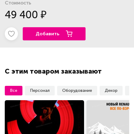
Стоимость
49 400
₽
Добавить
С этим товаром заказывают
Все
Персонал
Оборудование
Декор
У