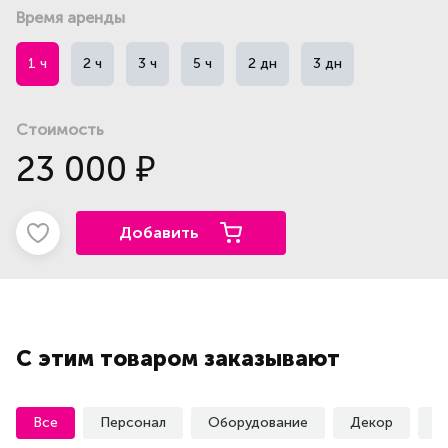
Время аренды
1 ч
2 ч
3 ч
5 ч
2 дн
3 дн
Стоимость
23 000
₽
Добавить
С этим товаром заказывают
Все
Персонал
Оборудование
Декор
У