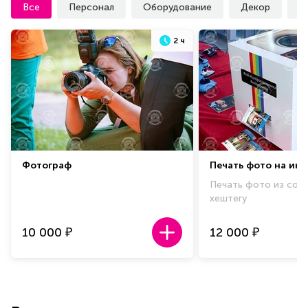
Все
Персонал
Оборудование
Декор
У
2 ч
Фотограф
Печать фото на ин
Печать фото из соц.
хештегу
10 000
12 000
₽
₽