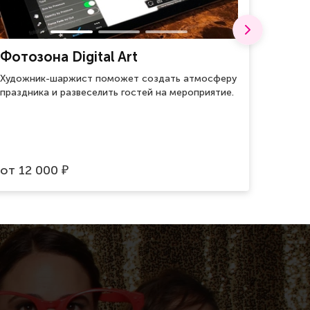
Фотозона Digital Art
Воен
Художник-шаржист поможет создать атмосферу
Для хр
праздника и развеселить гостей на мероприятие.
оберег
врагов.
от
12 000
от
59
₽