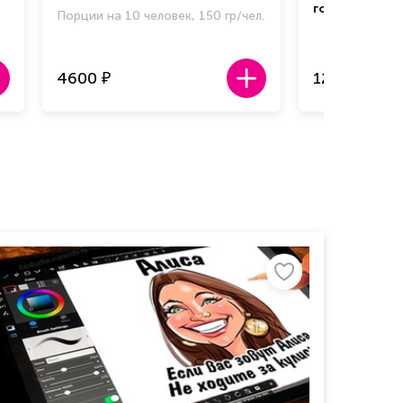
голограф. вен
Порции на 10 человек, 150 гр/чел.
4600
12 000
₽
₽