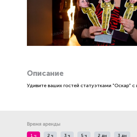
Описание
Удивите ваших гостей статуэтками "Оскар" с
Время аренды
1 ч
2 ч
3 ч
5 ч
2 дн
3 дн