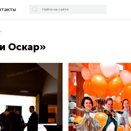
нтакты
р»
и Оскар»