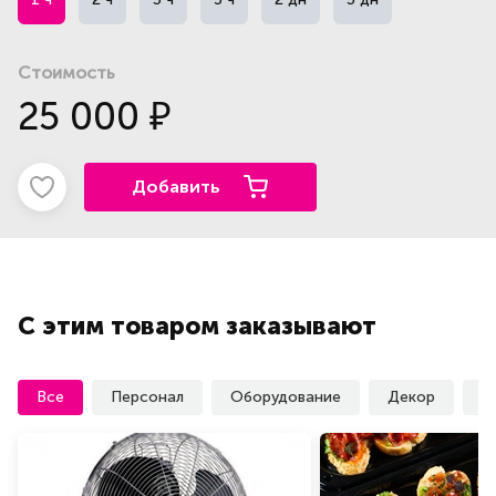
Стоимость
25 000
₽
Добавить
С этим товаром заказывают
Все
Персонал
Оборудование
Декор
У