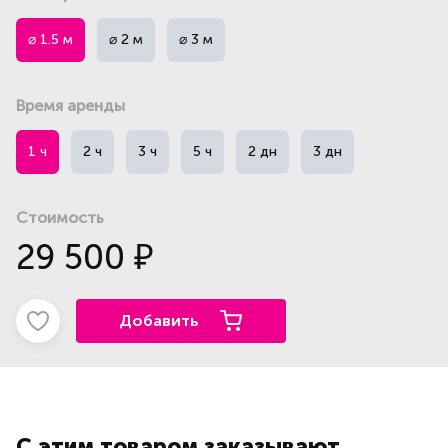
⌀ 1.5 м
⌀ 2 м
⌀ 3 м
Время аренды
1 ч
2 ч
3 ч
5 ч
2 дн
3 дн
Стоимость
29 500
₽
Добавить
С этим товаром заказывают