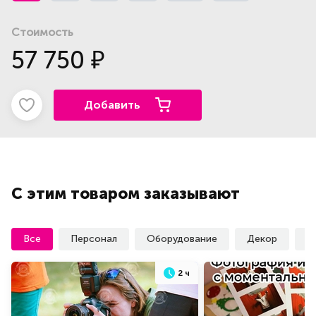
Стоимость
57 750
₽
Добавить
С этим товаром заказывают
Все
Персонал
Оборудование
Декор
У
2 ч