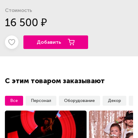
Стоимость
16 500
₽
Добавить
С этим товаром заказывают
Все
Персонал
Оборудование
Декор
У