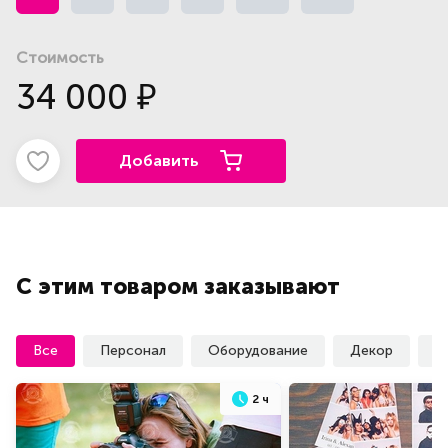
Стоимость
34 000
₽
Добавить
С этим товаром заказывают
Все
Персонал
Оборудование
Декор
У
2 ч