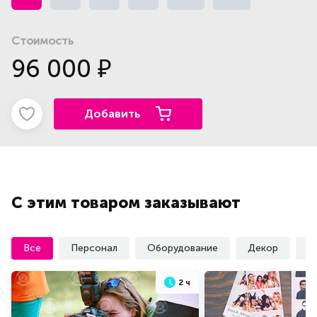
Стоимость
96 000
₽
Добавить
С этим товаром заказывают
Все
Персонал
Оборудование
Декор
У
2 ч