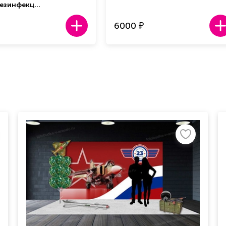
дезинфекц…
6000
₽