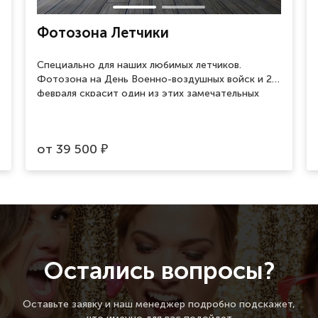
Фотозона Летчики
Специально для наших любимых летчиков.
Фотозона на День Военно-воздушных войск и 23
февраля скрасит один из этих замечательных
праздников и поможет сделать памятные
фотографии.
от
39 500
₽
Остались вопросы?
Оставьте заявку и наш менеджер подробно подскажет,