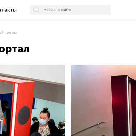
нтакты
ый портал
ортал