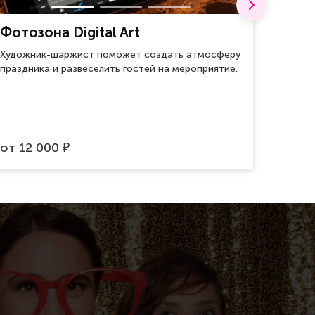
Фотозона Digital Art
Воен
Художник-шаржист поможет создать атмосферу
Для хр
праздника и развеселить гостей на мероприятие.
оберег
врагов.
от
12 000
от
59
₽