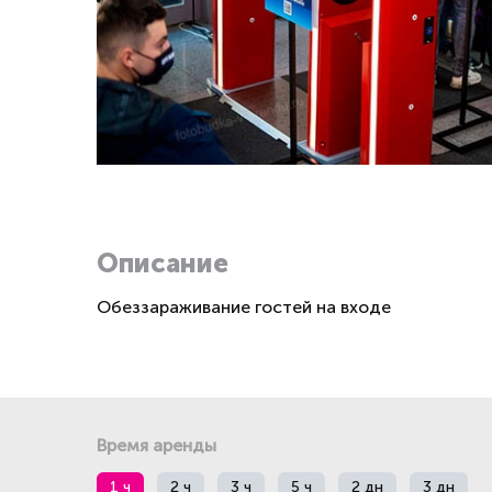
Описание
Обеззараживание гостей на входе
Время аренды
1 ч
2 ч
3 ч
5 ч
2 дн
3 дн