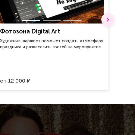
Фотозона Digital Art
Воен
Художник-шаржист поможет создать атмосферу
Для хр
праздника и развеселить гостей на мероприятие.
оберег
врагов.
от
12 000
от
59
₽