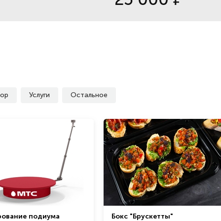
ор
Услуги
Остальное
рование подиума
Бокс "Брускетты"