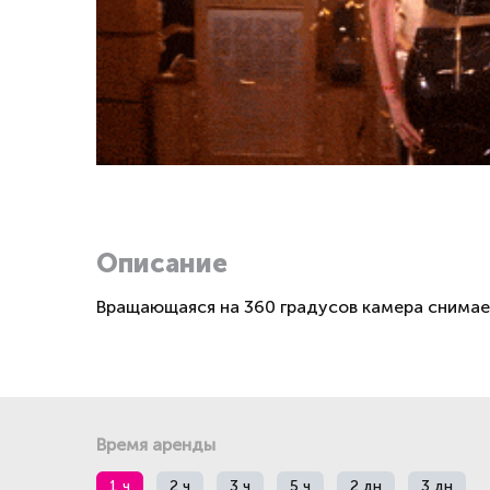
Описание
Вращающаяся на 360 градусов камера снимае
Время аренды
1 ч
2 ч
3 ч
5 ч
2 дн
3 дн