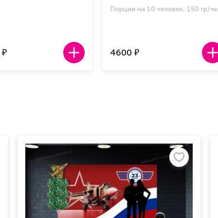
Порции на 10 человек, 150 гр/че
4600
₽
₽