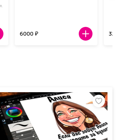
л.
6000
32 000
₽
₽