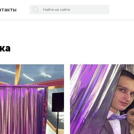
нтакты
ка