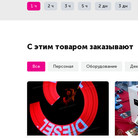
1 ч
2 ч
3 ч
5 ч
2 дн
3 дн
С этим товаром заказывают
Все
Персонал
Оборудование
Дек