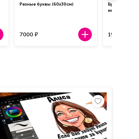
Резные буквы (60х30см)
Брендирован
интерактивно
7000
19 000
₽
₽