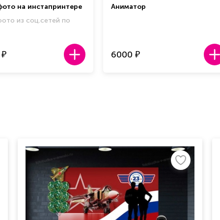
фото на инстапринтере
Аниматор
фото из соц.сетей по
6000
₽
₽