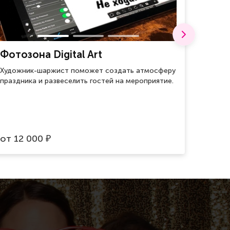
Фотозона Digital Art
Воен
Художник-шаржист поможет создать атмосферу
Для хр
праздника и развеселить гостей на мероприятие.
оберег
врагов.
от
12 000
от
59
₽