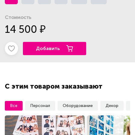
Стоимость
14 500
₽
Добавить
С этим товаром заказывают
Все
Персонал
Оборудование
Декор
У