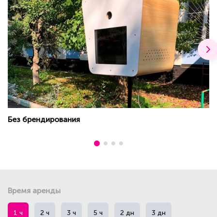
Без брендирования
Время аренды
1 ч
2 ч
3 ч
5 ч
2 дн
3 дн