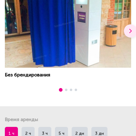
Без брендирования
Время аренды
1 ч
2 ч
3 ч
5 ч
2 дн
3 дн