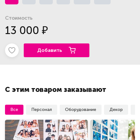
Стоимость
13 000
₽
Добавить
С этим товаром заказывают
Все
Персонал
Оборудование
Декор
У