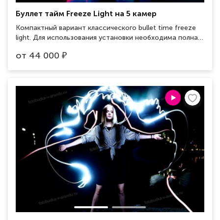
Буллет тайм Freeze Light на 5 камер
Компактный вариант классического bullet time freeze
light. Для использования установки необходима полная
темнота в помещении. Используется вместе со
от
44 000
₽
светонепроницаемым надувным шатром кубической
формы Занимаемая площадь: 5x5 м Размер шатра
(ШxГxВ): 5x5x4м