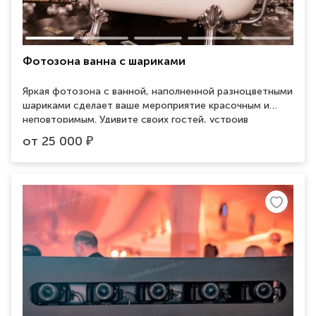
Фотозона ванна с шариками
Яркая фотозона с ванной, наполненной разноцветными
шариками сделает ваше мероприятие красочным и
неповторимым. Удивите своих гостей, устроив
фотосессию в изящной ванне с шариками или деньгами
от
25 000
₽
банка приколов. Занимаемая площадь 2 на 2м.