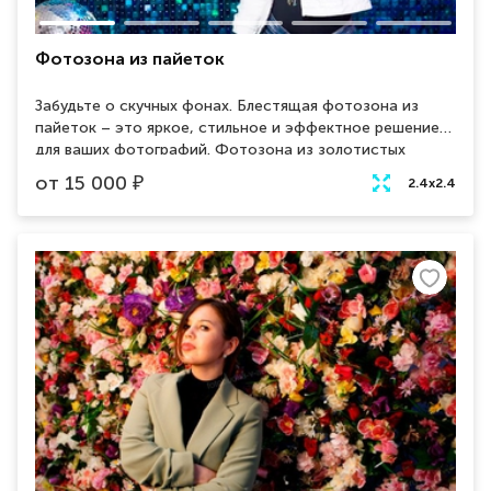
Фотозона из пайеток
Забудьте о скучных фонах. Блестящая фотозона из
пайеток – это яркое, стильное и эффектное решение
для ваших фотографий. Фотозона из золотистых
переливающихся пайеток сделает любой праздник
от
15 000
₽
2.4х2.4
красочным и запоминающимся.