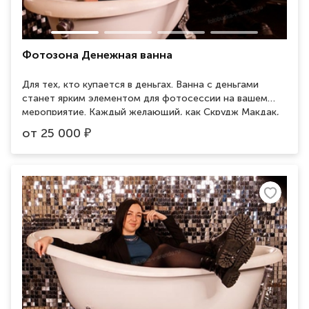
Фотозона Денежная ванна
Для тех, кто купается в деньгах. Ванна с деньгами
станет ярким элементом для фотосессии на вашем
мероприятие. Каждый желающий, как Скрудж Макдак,
сможет с головой окунуться в приятно шуршащие
от
25 000
₽
бумажки и почувствовать себя миллионером. При
желании к купюрам можно добавить шарики любой
гаммы: цвета вашего праздника, ваш любимый цвет или
несколько цветов в одной ванне. Занимаемая площадь
2 на 2м.