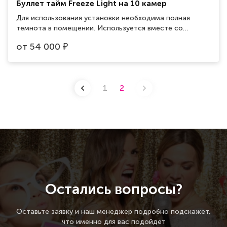
Буллет тайм Freeze Light на 10 камер
Для использования установки необходима полная
темнота в помещении. Используется вместе со
светонепроницаемым надувным шатром кубической
от
54 000
₽
формы Занимаемая площадь: 5x5м Размер шатра
(ШxГxВ): 5x5x4м
1
2
Остались вопросы?
Оставьте заявку и наш менеджер подробно подскажет,
что именно для вас подойдет