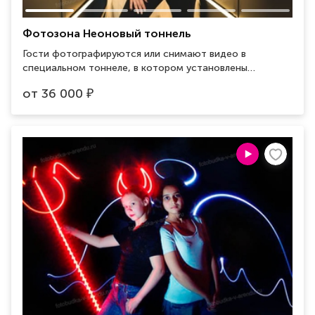
Фотозона Неоновый тоннель
Гости фотографируются или снимают видео в
специальном тоннеле, в котором установлены
светодиодные лампы. Кроме анимации света разных
от
36 000
₽
цветов лампы обладают эффектом бесконечности за
счет зеркальной задней поверхности тоннеля.
Занимаемая площадь 2.5х2м