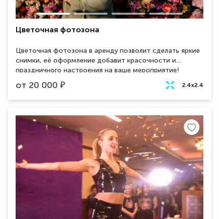
Цветочная фотозона
Цветочная фотозона в аренду позволит сделать яркие
снимки, её оформление добавит красочности и
праздничного настроения на ваше мероприятие!
Фотозона из цветов пользуется огромным спросом
от
20 000
₽
2.4х2.4
среди фонов для фотографий, ведь она прекрасно
подойдет для любого события, будь то свадьба,
корпоратив или день рождения.