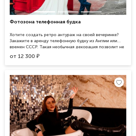
Фотозона телефонная будка
Хотите создать ретро антураж на своей вечеринке?
Закажите в аренду телефонную будку из Англии или
времен СССР. Такая необычная декорация позволит не
только оформить вечеринку в стиле ретро, но и
от
12 300
₽
устроить гостям неплохую зону для фотографий.