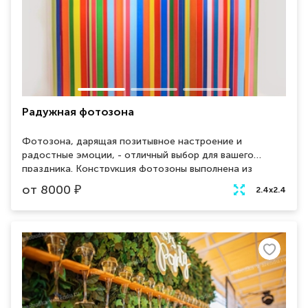
Радужная фотозона
Фотозона, дарящая позитывное настроение и
радостные эмоции, - отличный выбор для вашего
праздника. Конструкция фотозоны выполнена из
металлического каркаса и атласных разноцветных лент.
от
8000
₽
2.4х2.4
Такая локация для фотографий привлечет взгляды всех
гостей и никого не оставит равнодушным!