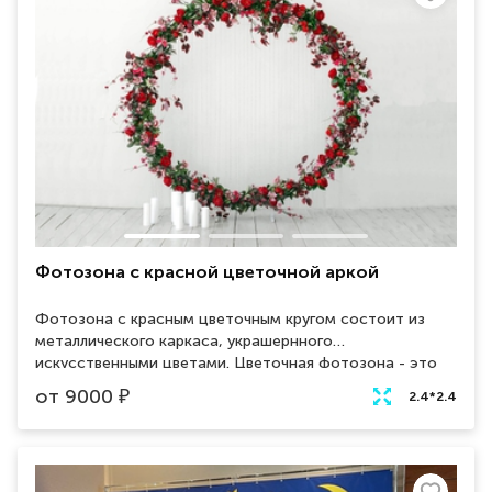
Фотозона с красной цветочной аркой
Фотозона с красным цветочным кругом состоит из
металлического каркаса, украшернного
искусственными цветами. Цветочная фотозона - это
декорация, которая используется для создания
от
9000
₽
2.4*2.4
красивых фотографий на мероприятиях, таких как дни
рождения, свадьбы и другие праздники. Данный
элемент станет акцентным на вашем мероприятии и
будет привлекать взгляды ваших гостей.