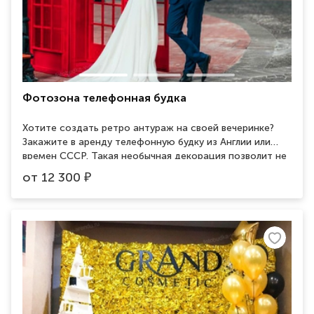
Фотозона телефонная будка
Хотите создать ретро антураж на своей вечеринке?
Закажите в аренду телефонную будку из Англии или
времен СССР. Такая необычная декорация позволит не
только оформить вечеринку в стиле ретро, но и
от
12 300
₽
устроить гостям неплохую зону для фотографий.