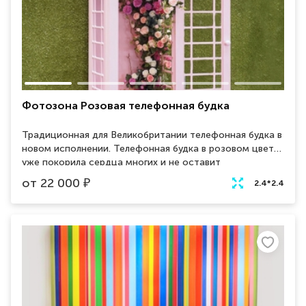
Фотозона Розовая телефонная будка
Традиционная для Великобритании телефонная будка в
новом исполнении. Телефонная будка в розовом цвете
уже покорила сердца многих и не оставит
равнодушным новых зрителей. Фотозона украшенная
от
22 000
₽
2.4*2.4
красивыми цветами будет идеальным элементом,
притягивающем взгляды, на вашем мероприятии.