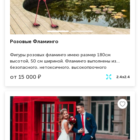
Розовые Фламинго
Фигуры розовых фламинго имею размер 180см
высотой, 50 см шириной. Фламинго выполнены из
безопасного, нетоксичного, высокопрочного
пенопласта. Такие декорации можно использовать в
от
15 000
₽
2.4х2.4
самостоятельном создании фотозон на
мероприятиях. Например, отлично подойдет для
украшения свадебной церемонии или летнего
фестиваля.