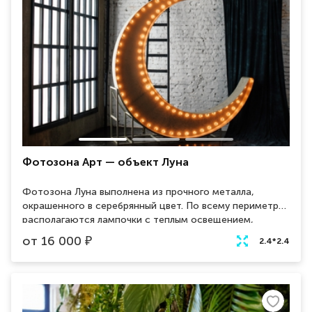
Фотозона Арт — объект Луна
Фотозона Луна выполнена из прочного металла,
окрашенного в серебрянный цвет. По всему периметру
располагаются лампочки с теплым освещением,
которые создают уютную атмосфера на мероприятии.
от
16 000
₽
2.4*2.4
Общий стиль объекта отлично сочетается с лофт
дизайном интерьера.