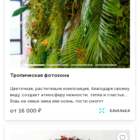
Тропическая фотозона
Цветочная, растительня композиция, благодаря своему
виду, создает атмосферу нежности, тепла и счастья.
Будь на улице зима или осень, гости смогут
почуствовать ощущение лета и присутствие
от
16 000
₽
3,0x3,0x2,0
солнечного тепла. Тропическая фотозона украсит
своим присутствием любое мероприятие. Отлично
подойдет для свадеб, дней рождений и корпоративных
мероприятий.