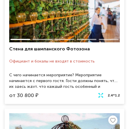
Стена для шампанского Фотозона
Официант и бокалы не входят в стоимость
С чего начинается мероприятие? Мероприятие
начинается с первого гостя. Гости должны понять, что
их здесь ждут, что каждый гость особенный и
любимый. Стена с шампанским - яркое и оригинальное
от
30 800
₽
2.4*1.2
решение для встречи гостей на торжестве! Фотозона
из шампанского сочетает в себе зону приветствия, так
называемую "welcome zone", и зону для создания
стильных фотографий. Данную фотозону можно
установить, как на улице, так и в помещение, при
желании украсить декором или воздушными шарами.