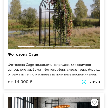
Фотозона Cage
Фотозона Cage подходит, например, для снимков
выпускного альбома - фотографии, сквозь года, будут
отражать тепло и навеевать приятные воспоминания.
Также можно устроить романтическую фотосессию
от
14 000
₽
2.4*2.4
на День Всех Влюбленных - подберите парные наряды и
проявите друг к другу нежность. Какой бы повод Вы не
выбрали - фотографии с металлической черной
решеткой, изящно оплетенной растениями, будут
прекрасны.