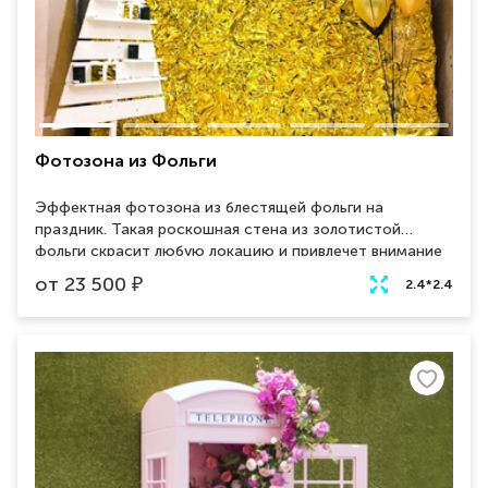
Фотозона из Фольги
Эффектная фотозона из блестящей фольги на
праздник. Такая роскошная стена из золотистой
фольги скрасит любую локацию и привлечет внимание
гостей. Помимо места для стильных и красочных
от
23 500
₽
2.4*2.4
фотографий, так же может выполнять функцию
welcome zone на мероприятие. Идеально подойдет
для свадьбы, дня рождения и корпоратива.