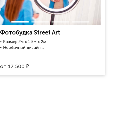
Фотобудка Street Art
• Размер:2м x 1.5м x 2м
• Необычный дизайн
• Подходит для welcome зоны
• 2 варианта печати фото
от
17 500
₽