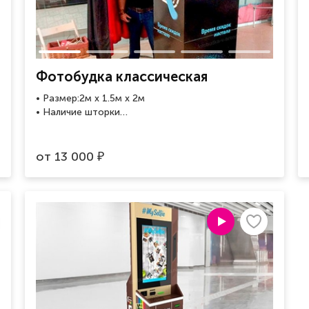
Фотобудка классическая
• Размер:2м x 1.5м x 2м
• Наличие шторки
• Закрытая площадка для съемки
• 2 варианта печати фото
от
13 000
₽