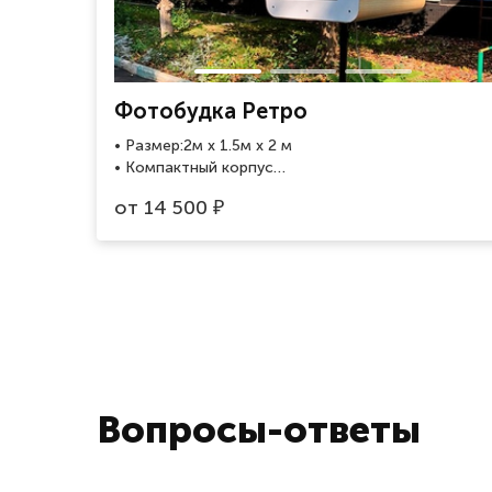
Фотобудка Ретро
• Размер:2м x 1.5м x 2 м
• Компактный корпус
• Необычный дизайн
от
14 500
₽
• 2 варианта печати фото
Вопросы-ответы