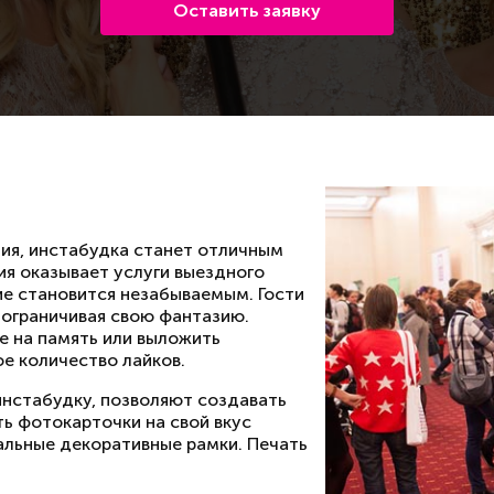
Оставить заявку
ния, инстабудка станет отличным
я оказывает услуги выездного
ие становится незабываемым. Гости
 ограничивая свою фантазию.
е на память или выложить
ое количество лайков.
инстабудку, позволяют создавать
ь фотокарточки на свой вкус
альные декоративные рамки. Печать