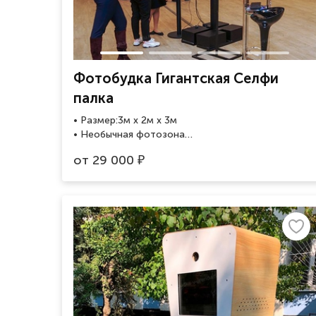
Фотобудка Гигантская Селфи
палка
• Размер:3м x 2м x 3м
• Необычная фотозона
• Необчный стиль фотографии
от
29 000
₽
• Подходит для корпоративов