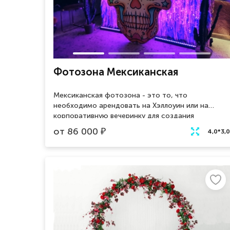
Фотозона Мексиканская
Мексиканская фотозона - это то, что
необходимо арендовать на Хэллоуин или на
корпоративную вечеринку для создания
атмосферы праздника. Фотозона состоит
от
86 000
₽
4,0*3,0
из черепа Калавера - символом Дня мертвых в
Мексике. Яркий и насыщенный череп станет
отличной локацией для фото ваших гостей.