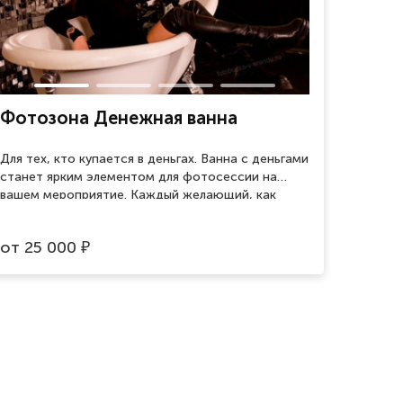
Фотозона Денежная ванна
Для тех, кто купается в деньгах. Ванна с деньгами
станет ярким элементом для фотосессии на
вашем мероприятие. Каждый желающий, как
Скрудж Макдак, сможет с головой окунуться в
приятно шуршащие бумажки и почувствовать
от
25 000
₽
себя миллионером. При желании к купюрам
можно добавить шарики любой гаммы: цвета
вашего праздника, ваш любимый цвет или
несколько цветов в одной ванне. Занимаемая
площадь 2 на 2м.