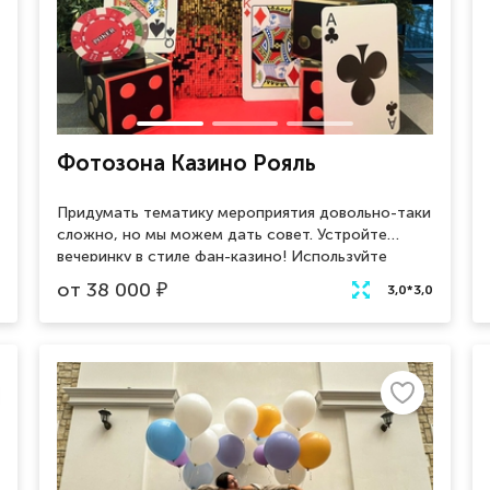
Фотозона Казино Рояль
Придумать тематику мероприятия довольно-таки
сложно, но мы можем дать совет. Устройте
вечеринку в стиле фан-казино! Используйте
фотозону Казино Рояль для полного погружения
от
38 000
₽
3,0*3,0
гостей в суть мероприятия. Локация для фото с
большими игральными кубиками, картами и
фишками - это весело. А фон из золотых пайеток
лишь дополнит образ азарта и богатства данной
фотозоны.