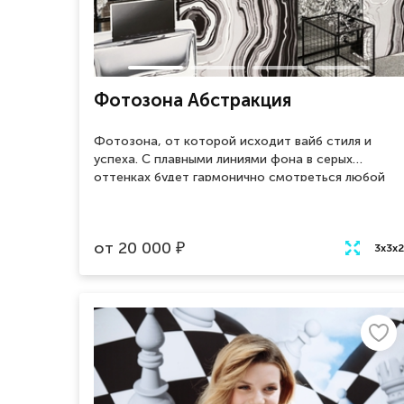
Фотозона Абстракция
Фотозона, от которой исходит вайб стиля и
успеха. С плавными линиями фона в серых
оттенках будет гармонично смотреться любой
образ, не бойтесь эксперементировать и
эпатировать для создания красивых, интересных
и запоминающихся фотографий! Арендуйте
от
20 000
₽
фотозону Абстракция и устройте своим гостям
3x3x2
незабываемый праздник!