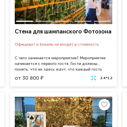
Стена для шампанского Фотозона
Официант и бокалы не входят в стоимость
С чего начинается мероприятие? Мероприятие
начинается с первого гостя. Гости должны
понять, что их здесь ждут, что каждый гость
особенный и любимый. Стена с шампанским -
от
30 800
₽
2.4*1.2
яркое и оригинальное решение для встречи
гостей на торжестве! Фотозона из шампанского
сочетает в себе зону приветствия, так
называемую "welcome zone", и зону для создания
стильных фотографий. Данную фотозону можно
установить, как на улице, так и в помещение, при
желании украсить декором или воздушными
шарами.