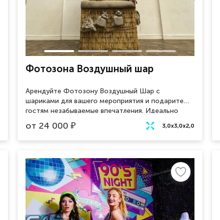
Фотозона Воздушный шар
Арендуйте Фотозону Воздушный Шар с
шариками для вашего мероприятия и подарите
гостям незабываемые впечатления. Идеально
подходит для свадеб, дней рождений,
от
24 000
₽
3,0x3,0x2,0
корпоративов и других праздников. Яркий и
красочный воздушный шар, наполненный
множеством шариков, станет главным
украшением и фоном для фотосессий.
Профессионально оформленная фотозона
привлечет внимание и создаст атмосферу
радости и веселья. Удобная установка и
возможность адаптации под любой интерьер и
тематику. Сделайте ваш праздник особенным и
оставьте яркие воспоминания у гостей с нашей