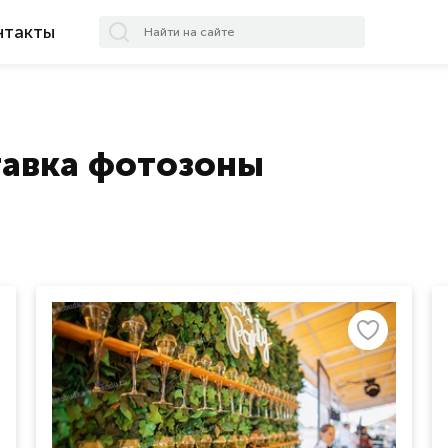
нтакты
тавка фотозоны