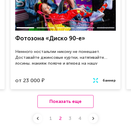
арендой Фотозоны Воздушный Шар.
Фотозона «Диско 90-е»
Немного ностальгии никому не помешает.
Доставайте джинсовые куртки, натягивайте
лосины, макияж поярче и вперед на нашу
дискотеку в стилистике 90-х. Туса-джуса в
самом разгаре.
от
23 000
₽
баннер
Показать еще
1
2
3
4