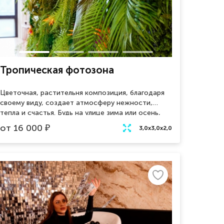
Тропическая фотозона
Цветочная, растительня композиция, благодаря
своему виду, создает атмосферу нежности,
тепла и счастья. Будь на улице зима или осень,
гости смогут почуствовать ощущение лета и
от
16 000
₽
3,0x3,0x2,0
присутствие солнечного тепла. Тропическая
фотозона украсит своим присутствием любое
мероприятие. Отлично подойдет для свадеб,
дней рождений и корпоративных мероприятий.