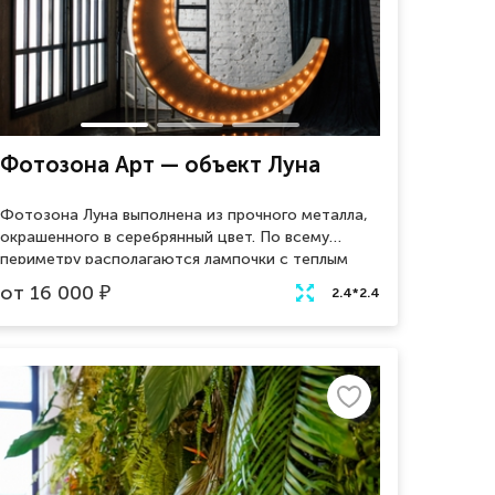
Фотозона Арт — объект Луна
Фотозона Луна выполнена из прочного металла,
окрашенного в серебрянный цвет. По всему
периметру располагаются лампочки с теплым
освещением, которые создают уютную
от
16 000
₽
2.4*2.4
атмосфера на мероприятии. Общий стиль
объекта отлично сочетается с лофт дизайном
интерьера.