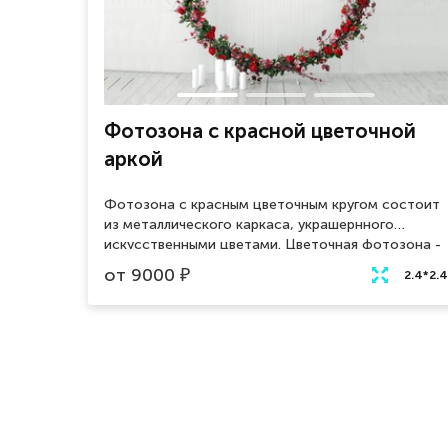
Фотозона с красной цветочной
аркой
Фотозона с красным цветочным кругом состоит
из металлического каркаса, украшернного
искусственными цветами. Цветочная фотозона -
это декорация, которая используется для
от
9000
₽
2.4*2.4
создания красивых фотографий на мероприятиях,
таких как дни рождения, свадьбы и другие
праздники. Данный элемент станет акцентным на
вашем мероприятии и будет привлекать взгляды
ваших гостей.