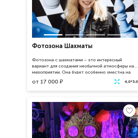
Фотозона Шахматы
Фотозона с шахматами – это интересный
вариант для создания необычной атмосферы на
мероприятии. Она будет особенно уместна на
тематических вечеринках или турнирах по
от
17 000
₽
4,0*3,0
шахматам. Для создания такой фотозоны
используются большие фигуры шахмат и доску, а
также можно декорировать ее
соответствующим образом. Например, можно
добавить зеленые растения или цветы, чтобы
создать ассоциацию с парком или садом. Также
можно использовать различные световые
эффекты для создания интересных фотографий.