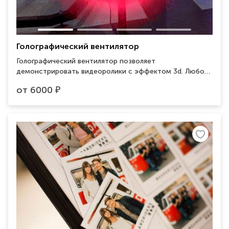
Голографический вентилятор
Голографический вентилятор позволяет
демонстрировать видеоролики с эффектом 3d. Любой
лейбл в ярких цветах подарит гостям "ВАУ-Эффект". В
от
6000
₽
комплекте стойка и защитный корпус. Диаметр 65 см.