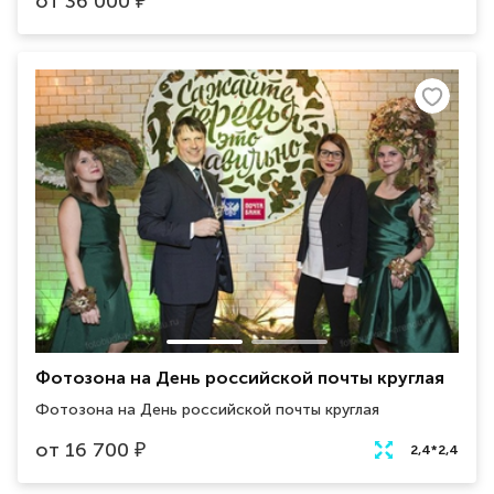
от
36 000
₽
цветов лампы обладают эффектом бесконечности за
счет зеркальной задней поверхности тоннеля.
Занимаемая площадь 2.5х2м
Фотозона на День российской почты круглая
Фотозона на День российской почты круглая
от
16 700
₽
2,4*2,4