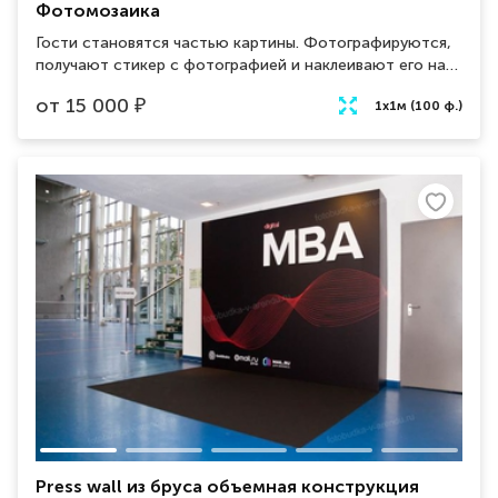
Фотомозаика
Гости становятся частью картины. Фотографируются,
получают стикер с фотографией и наклеивают его на
полотно. В итоге получается одна цельная картина,
от
15 000
₽
1х1м (100 ф.)
состоящая из сотни маленьких фотографий
Комплектация: принтер, фотокамера, полотно для
наклеек Есть возможность использовать фотомозаику
в электронном виде, при котором фотографии будут
выводиться на телевизор/LED экран. Итоговое полотно
можно распечатать после мероприятия
Press wall из бруса объемная конструкция