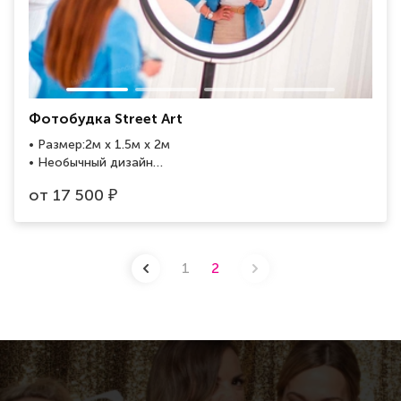
Фотобудка Street Art
• Размер:2м x 1.5м x 2м
• Необычный дизайн
• Подходит для welcome зоны
от
17 500
₽
• 2 варианта печати фото
1
2