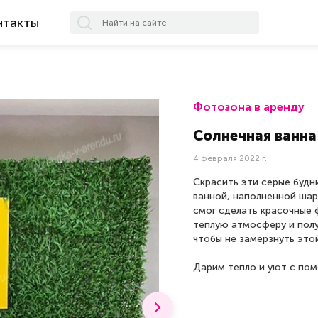
нтакты
Фотозона в аренду
Солнечная ванна
4 февраля 2022 г.
Скрасить эти серые будн
ванной, наполненной ша
смог сделать красочные
теплую атмосферу и полу
чтобы не замерзнуть это
Дарим тепло и уют с пом